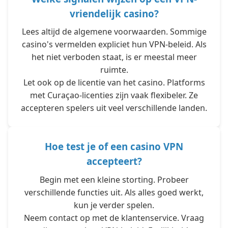
vriendelijk casino?
Lees altijd de algemene voorwaarden. Sommige
casino's vermelden expliciet hun VPN-beleid. Als
het niet verboden staat, is er meestal meer
ruimte.
Let ook op de licentie van het casino. Platforms
met Curaçao-licenties zijn vaak flexibeler. Ze
accepteren spelers uit veel verschillende landen.
Hoe test je of een casino VPN
accepteert?
Begin met een kleine storting. Probeer
verschillende functies uit. Als alles goed werkt,
kun je verder spelen.
Neem contact op met de klantenservice. Vraag