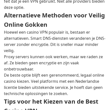
feit dat je een VPN gebruikt. Niet alle providers bieden
deze optie.
Alternatieve Methoden voor Veilig
Online Gokken
Hoewel een casino VPN populair is, bestaan er
alternatieven. Smart DNS-diensten veranderen je DNS-
server zonder encryptie. Dit is sneller maar minder
veilig.
Proxy servers kunnen ook werken, maar we raden ze
af. Ze bieden geen encryptie en zijn vaak
onbetrouwbaar.
De beste optie blijft een gerenommeerd, legaal online
casino kiezen. Veel platforms met een Nederlandse
licentie bieden uitstekende service. Je hoeft dan geen
technische oplossingen te zoeken.
Tips voor het Kiezen van de Best