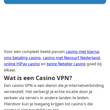
Voor een compleet beeld passen
casino met klarna
,
sms betaling casino
,
casino met Neosurf Nederland
,
online HiPay casino
en
beste Neteller casino
goed bij
elkaar.
Wat is een Casino VPN?
Een casino VPN is een dienst die je internetverbinding
versleutelt. Het verbergt je echte locatie door je
verkeer via servers in andere landen te leiden.
Hierdoor kun je toegang krijgen tot casino's die