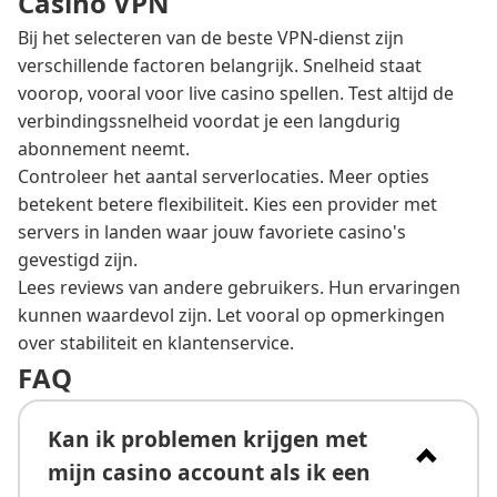
Casino VPN
Bij het selecteren van de beste VPN-dienst zijn
verschillende factoren belangrijk. Snelheid staat
voorop, vooral voor live casino spellen. Test altijd de
verbindingssnelheid voordat je een langdurig
abonnement neemt.
Controleer het aantal serverlocaties. Meer opties
betekent betere flexibiliteit. Kies een provider met
servers in landen waar jouw favoriete casino's
gevestigd zijn.
Lees reviews van andere gebruikers. Hun ervaringen
kunnen waardevol zijn. Let vooral op opmerkingen
over stabiliteit en klantenservice.
FAQ
Kan ik problemen krijgen met
mijn casino account als ik een