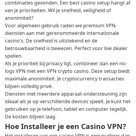
combinaties gevonden. Een best casino setup hangt af
van je prioriteiten. Wil je snelheid, veiligheid of
anonimiteit?
Voor algemeen gebruik raden we premium VPN-
diensten aan met gerenommeerde internationale
casino's. De snelheid is uitstekend en de
betrouwbaarheid is bewezen. Perfect voor live dealer
spellen.
Als je prioriteit bij privacy ligt, combineer dan een no-
logs VPN met een VPN crypto casino. Deze setup biedt
maximale anonimiteit. Je cryptocurrency transacties
blijven volledig privé.
Diensten met meerdere apparaat-ondersteuning zijn
ideaal als je op verschillende devices speelt. Je kunt het
gebruiken op je telefoon, tablet en computer tegelijk.
De kosten blijven laag.
Hoe Installeer je een Casino VPN?
Het installeren van een casino VPN is eenvoudiger dan