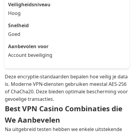
Hoog
Goed
Account beveiliging
Deze encryptie-standaarden bepalen hoe veilig je data
is. Moderne VPN-diensten gebruiken meestal AES-256
of ChaCha20. Deze bieden optimale bescherming voor
gevoelige transacties.
Best VPN Casino Combinaties die
We Aanbevelen
Na uitgebreid testen hebben we enkele uitstekende