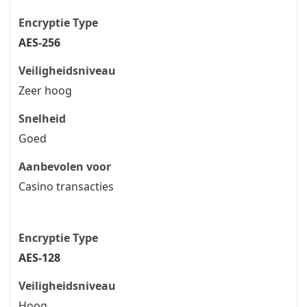
AES-256
Zeer hoog
Goed
Casino transacties
AES-128
Hoog