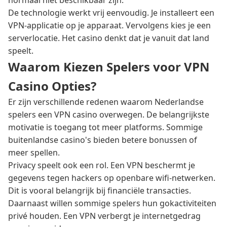
normaal niet beschikbaar zijn.
De technologie werkt vrij eenvoudig. Je installeert een
VPN-applicatie op je apparaat. Vervolgens kies je een
serverlocatie. Het casino denkt dat je vanuit dat land
speelt.
Waarom Kiezen Spelers voor VPN
Casino Opties?
Er zijn verschillende redenen waarom Nederlandse
spelers een VPN casino overwegen. De belangrijkste
motivatie is toegang tot meer platforms. Sommige
buitenlandse casino's bieden betere bonussen of
meer spellen.
Privacy speelt ook een rol. Een VPN beschermt je
gegevens tegen hackers op openbare wifi-netwerken.
Dit is vooral belangrijk bij financiële transacties.
Daarnaast willen sommige spelers hun gokactiviteiten
privé houden. Een VPN verbergt je internetgedrag