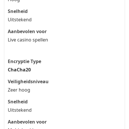
Uitstekend
Live casino spellen
ChaCha20
Zeer hoog
Uitstekend