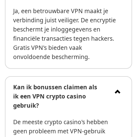
Ja, een betrouwbare VPN maakt je
verbinding juist veiliger. De encryptie
beschermt je inloggegevens en
financiële transacties tegen hackers.
Gratis VPN's bieden vaak
onvoldoende bescherming.
Kan ik bonussen claimen als
ik een VPN crypto casino
gebruik?
De meeste crypto casino's hebben
geen probleem met VPN-gebruik