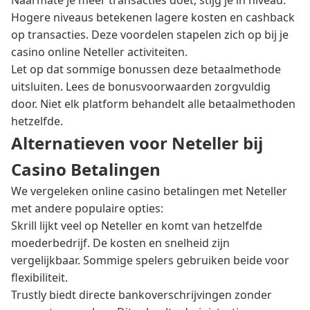
Naarmate je meer transacties doet, stijg je in niveau.
Hogere niveaus betekenen lagere kosten en cashback
op transacties. Deze voordelen stapelen zich op bij je
casino online Neteller activiteiten.
Let op dat sommige bonussen deze betaalmethode
uitsluiten. Lees de bonusvoorwaarden zorgvuldig
door. Niet elk platform behandelt alle betaalmethoden
hetzelfde.
Alternatieven voor Neteller bij
Casino Betalingen
We vergeleken online casino betalingen met Neteller
met andere populaire opties:
Skrill lijkt veel op Neteller en komt van hetzelfde
moederbedrijf. De kosten en snelheid zijn
vergelijkbaar. Sommige spelers gebruiken beide voor
flexibiliteit.
Trustly biedt directe bankoverschrijvingen zonder