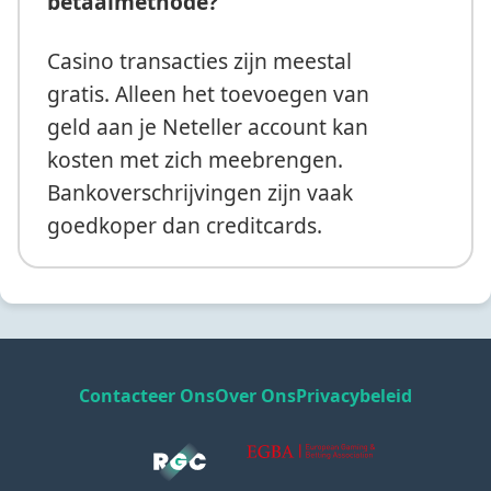
betaalmethode?
Casino transacties zijn meestal
gratis. Alleen het toevoegen van
geld aan je Neteller account kan
kosten met zich meebrengen.
Bankoverschrijvingen zijn vaak
goedkoper dan creditcards.
Contacteer Ons
Over Ons
Privacybeleid