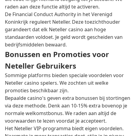
raden aan deze functie altijd te activeren.
De Financial Conduct Authority in het Verenigd
Koninkrijk reguleert Neteller. Deze toezichthouder
garandeert dat elk Neteller casino aan hoge
standaarden voldoet. Je geld wordt gescheiden van
bedrijfsmiddelen bewaard.
Bonussen en Promoties voor
Neteller Gebruikers
Sommige platforms bieden speciale voordelen voor
Neteller casino spelers. We zochten uit welke
promoties beschikbaar zijn.
Bepaalde casino's geven extra bonussen bij stortingen
via deze methode. Denk aan 10-15% extra bovenop je
normale welkomstbonus. We raden aan altijd de
voorwaarden te lezen voordat je accepteert.
Het Neteller VIP-programma biedt eigen voordelen.