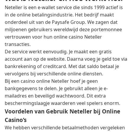
Neteller is een e-wallet service die sinds 1999 actief is
in de online betalingsindustrie. Het bedrijf maakt
onderdeel uit van de Paysafe Group. We zagen dat
miljoenen gebruikers wereldwijd deze portemonnee
vertrouwen voor hun online casino Neteller
transacties.
De service werkt eenvoudig. Je maakt een gratis
account aan op de website. Daarna voeg je geld toe via
bankrekening of creditcard. Met dat saldo betaal je
vervolgens bij verschillende online diensten.
Bij een casino online Neteller hoef je geen
bankgegevens te delen. Je gebruikt alleen je e-
mailadres en beveiligd wachtwoord. Dit extra
beschermingslaagje waarderen veel spelers enorm.
Voordelen van Gebruik Neteller bij Online
Casino’s
We hebben verschillende betaalmethoden vergeleken