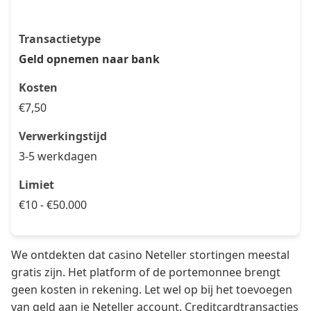
Geld opnemen naar bank
€7,50
3-5 werkdagen
€10 - €50.000
We ontdekten dat casino Neteller stortingen meestal
gratis zijn. Het platform of de portemonnee brengt
geen kosten in rekening. Let wel op bij het toevoegen
van geld aan je Neteller account. Creditcardtransacties