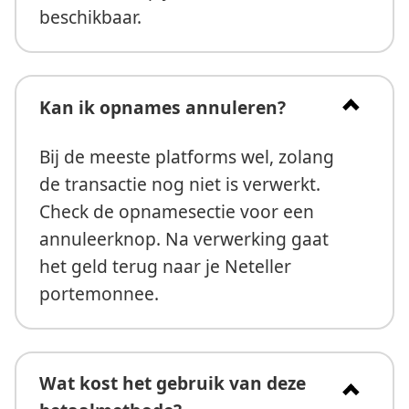
beschikbaar.
Kan ik opnames annuleren?
Bij de meeste platforms wel, zolang
de transactie nog niet is verwerkt.
Check de opnamesectie voor een
annuleerknop. Na verwerking gaat
het geld terug naar je Neteller
portemonnee.
Wat kost het gebruik van deze