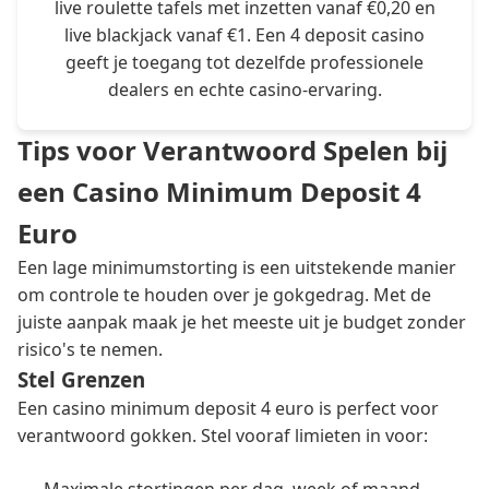
live roulette tafels met inzetten vanaf €0,20 en
live blackjack vanaf €1. Een 4 deposit casino
geeft je toegang tot dezelfde professionele
dealers en echte casino-ervaring.
Tips voor Verantwoord Spelen bij
een Casino Minimum Deposit 4
Euro
Een lage minimumstorting is een uitstekende manier
om controle te houden over je gokgedrag. Met de
juiste aanpak maak je het meeste uit je budget zonder
risico's te nemen.
Stel Grenzen
Een casino minimum deposit 4 euro is perfect voor
verantwoord gokken. Stel vooraf limieten in voor: