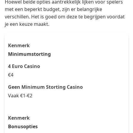
Hoewel beide opties aantrekkelijk lijken voor spelers
met een beperkt budget, zijn er belangrijke
verschillen. Het is goed om deze te begrijpen voordat
je een keuze maakt.
Minimumstorting
€4
Vaak €1-€2
Bonusopties