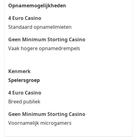
Opnamemogelijkheden
Standaard opnamelimieten
Vaak hogere opnamedrempels
Spelersgroep
Breed publiek
Voornamelijk microgamers