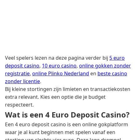
Veel spelers lezen na deze pagina verder bij
5 euro
deposit casino
,
10 euro casino
,
online gokken zonder
registratie
,
online Plinko Nederland
en
beste casino
zonder licentie
.
Bij kleine stortingen zijn limieten en transactiekosten
extra relevant. Kies een optie die je budget
respecteert.
Wat is een 4 Euro Deposit Casino?
Een 4 euro deposit casino is een online gokplatform
waar je al kunt beginnen met spelen vanaf een