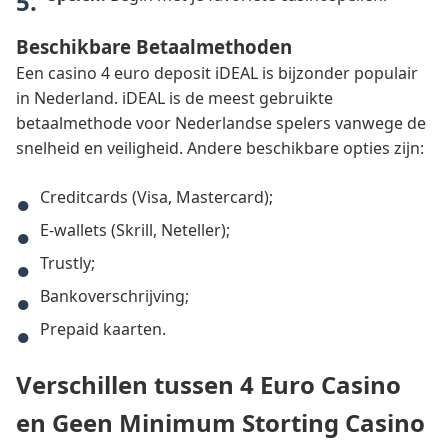
Beschikbare Betaalmethoden
Een casino 4 euro deposit iDEAL is bijzonder populair
in Nederland. iDEAL is de meest gebruikte
betaalmethode voor Nederlandse spelers vanwege de
snelheid en veiligheid. Andere beschikbare opties zijn:
Creditcards (Visa, Mastercard);
E-wallets (Skrill, Neteller);
Trustly;
Bankoverschrijving;
Prepaid kaarten.
Verschillen tussen 4 Euro Casino
en Geen Minimum Storting Casino