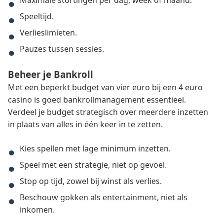
Maximale stortingen per dag, week of maand.
Speeltijd.
Verlieslimieten.
Pauzes tussen sessies.
Beheer je Bankroll
Met een beperkt budget van vier euro bij een 4 euro
casino is goed bankrollmanagement essentieel.
Verdeel je budget strategisch over meerdere inzetten
in plaats van alles in één keer in te zetten.
Kies spellen met lage minimum inzetten.
Speel met een strategie, niet op gevoel.
Stop op tijd, zowel bij winst als verlies.
Beschouw gokken als entertainment, niet als
inkomen.