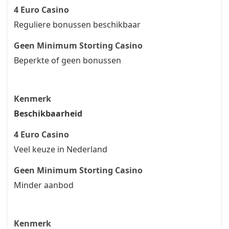
Reguliere bonussen beschikbaar
Beperkte of geen bonussen
Beschikbaarheid
Veel keuze in Nederland
Minder aanbod