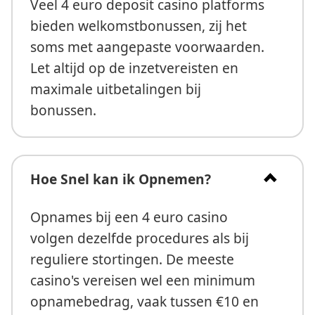
Veel 4 euro deposit casino platforms
bieden welkomstbonussen, zij het
soms met aangepaste voorwaarden.
Let altijd op de inzetvereisten en
maximale uitbetalingen bij
bonussen.
Hoe Snel kan ik Opnemen?
Opnames bij een 4 euro casino
volgen dezelfde procedures als bij
reguliere stortingen. De meeste
casino's vereisen wel een minimum
opnamebedrag, vaak tussen €10 en