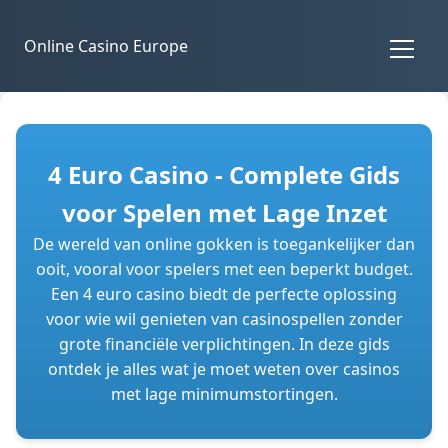
Online Casino Europe
4 Euro Casino - Complete Gids
voor Spelen met Lage Inzet
De wereld van online gokken is toegankelijker dan
ooit, vooral voor spelers met een beperkt budget.
Een 4 euro casino biedt de perfecte oplossing
voor wie wil genieten van casinospellen zonder
grote financiële verplichtingen. In deze gids
ontdek je alles wat je moet weten over casinos
met lage minimumstortingen.